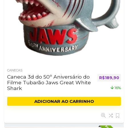
CANECAS
Caneca 3d do 50º Aniversário do
O preço origi
O pr
R$
189,90
Filme Tubarão Jaws Great White
Shark
16%
ADICIONAR AO CARRINHO