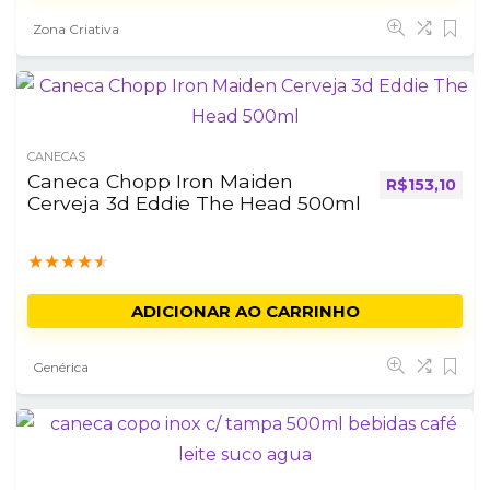
Zona Criativa
CANECAS
Caneca Chopp Iron Maiden
R$
153,10
Cerveja 3d Eddie The Head 500ml
★
★
★
★
★
ADICIONAR AO CARRINHO
Genérica