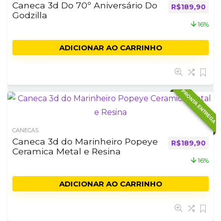
Caneca 3d Do 70º Aniversário Do
O preço origi
O pr
R$
189,90
Godzilla
16%
ADICIONAR AO CARRINHO
PRONTA ENTREGA
CANECAS
Caneca 3d do Marinheiro Popeye
O preço origi
O pr
R$
189,90
Ceramica Metal e Resina
16%
ADICIONAR AO CARRINHO