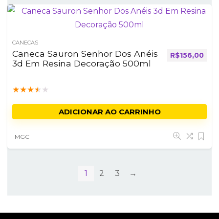
CANECAS
Caneca Sauron Senhor Dos Anéis
R$
156,00
3d Em Resina Decoração 500ml
★
★
★
★
★
ADICIONAR AO CARRINHO
MGC
1
2
3
→