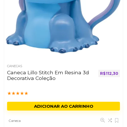
CANECAS
Caneca Lillo Stitch Em Resina 3d
R$
112,30
Decorativa Coleção
★
★
★
★
★
ADICIONAR AO CARRINHO
Caneca