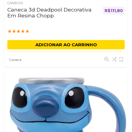
CANECAS
Caneca 3d Deadpool Decorativa
R$
111,80
Em Resina Chopp
★
★
★
★
★
ADICIONAR AO CARRINHO
Caneca