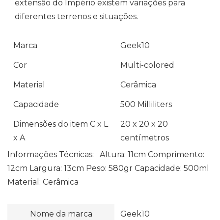
extensão do Império existem variações para
diferentes terrenos e situações.
Marca
Geek10
Cor
Multi-colored
Material
Cerâmica
Capacidade
500 Milliliters
Dimensões do item C x L
20 x 20 x 20
x A
centímetros
Informações Técnicas: Altura: 11cm Comprimento:
12cm Largura: 13cm Peso: 580gr Capacidade: 500ml
Material: Cerâmica
Nome da marca
‎Geek10