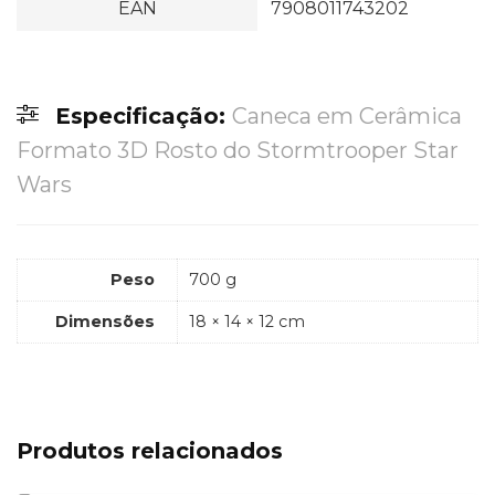
EAN
‎7908011743202
Especificação:
Caneca em Cerâmica
Formato 3D Rosto do Stormtrooper Star
Wars
Peso
700 g
Dimensões
18 × 14 × 12 cm
Produtos relacionados