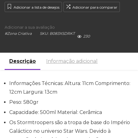
Adicionar a lista de desejos
Adicionar para comparar
Adicionar a sua avaliação
#
Zona Criativa
SKU:
B083XSDRKT
230
Descrição
Informação adicional
Informações Técnicas: Altura: 11cm Comprimento:
12cm Largura: 13cm
Peso: 580gr
Capacidade: 500ml Material: Cerâmica
Os Stormtroopers são a tropa de base do Império
Galáctico no universo Star Wars. Devido à