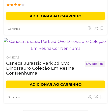
★
★
★
★
★
ADICIONAR AO CARRINHO
Genérica
CANECAS
Caneca Jurassic Park 3d Ovo
R$
105,00
Dinossauro Coleção Em Resina
Cor Nenhuma
ADICIONAR AO CARRINHO
Genérica