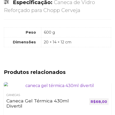
Especificação:
Caneca de Vidro
Reforçado para Chopp Cerveja
Peso
600 g
Dimensões
20 × 14 × 12 cm
Produtos relacionados
CANECAS
Caneca Gel Térmica 430ml
R$
68,00
Divertil