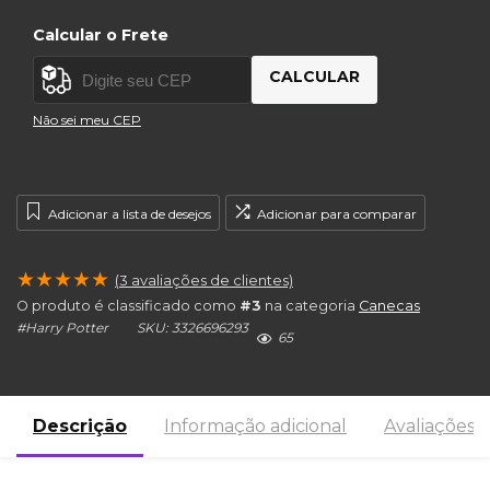
Calcular o Frete
CALCULAR
Não sei meu CEP
Adicionar a lista de desejos
Adicionar para comparar
★
★
★
★
★
(
3
avaliações de clientes)
O produto é classificado como
#3
na categoria
Canecas
#
Harry Potter
SKU:
3326696293
65
Descrição
Informação adicional
Avaliações (