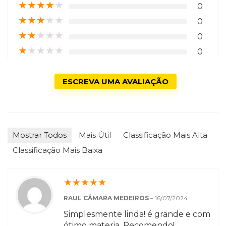
★
★
★
★
★
0
★
★
★
★
★
0
★
★
★
★
★
0
★
★
★
★
★
0
ESCREVA UMA AVALIAÇÃO
Mostrar Todos
Mais Útil
Classificação Mais Alta
Classificação Mais Baixa
★
★
★
★
★
RAUL CÂMARA MEDEIROS
–
16/07/2024
Simplesmente linda! é grande e com
ótimo materia. Recomendo!.