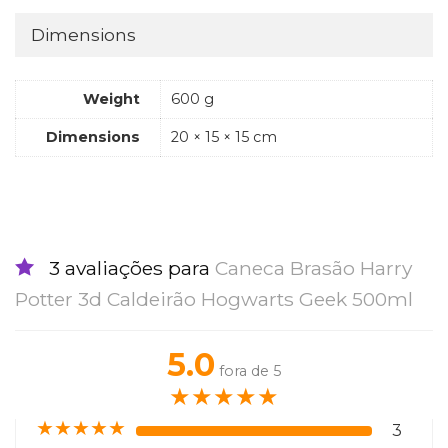
Dimensions
Weight
600 g
Dimensions
20 × 15 × 15 cm
3 avaliações para
Caneca Brasão Harry
Potter 3d Caldeirão Hogwarts Geek 500ml
5.0
fora de 5
★
★
★
★
★
★
★
★
★
★
3