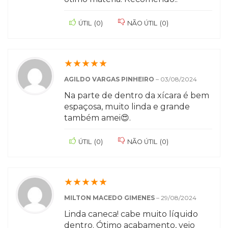
ÚTIL
(
0
)
NÃO ÚTIL
(
0
)
★
★
★
★
★
AGILDO VARGAS PINHEIRO
–
03/08/2024
Na parte de dentro da xícara é bem
espaçosa, muito linda e grande
também amei😍.
ÚTIL
(
0
)
NÃO ÚTIL
(
0
)
★
★
★
★
★
MILTON MACEDO GIMENES
–
29/08/2024
Linda caneca! cabe muito líquido
dentro. Ótimo acabamento, veio