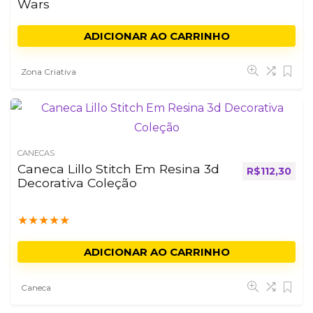
Wars
ADICIONAR AO CARRINHO
Zona Criativa
CANECAS
Caneca Lillo Stitch Em Resina 3d
R$
112,30
Decorativa Coleção
★
★
★
★
★
ADICIONAR AO CARRINHO
Caneca