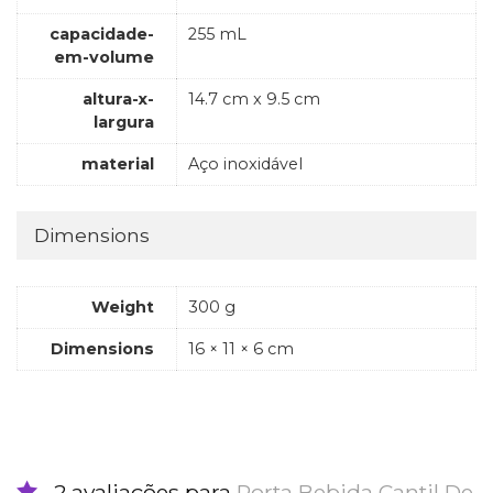
capacidade-
255 mL
em-volume
altura-x-
14.7 cm x 9.5 cm
largura
material
Aço inoxidável
Dimensions
Weight
300 g
Dimensions
16 × 11 × 6 cm
2 avaliações para
Porta Bebida Cantil De