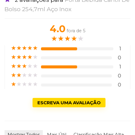
Bolso 254,7ml Aço Inox
4.0
fora de 5
★
★
★
★
★
★
★
★
★
★
1
★
★
★
★
★
0
★
★
★
★
★
1
★
★
★
★
★
0
★
★
★
★
★
0
ESCREVA UMA AVALIAÇÃO
Mostrar Todos
Mais Útil
Classificação Mais Alta