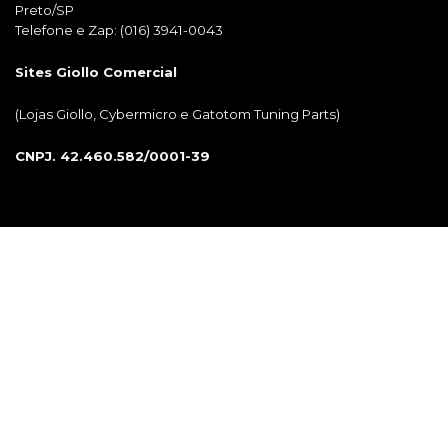
Preto/SP
Telefone e Zap: (016) 3941-0043
Sites Giollo Comercial
(Lojas Giollo, Cybermicro e Gatotom Tuning Parts)
CNPJ.
42.460.582/0001-39