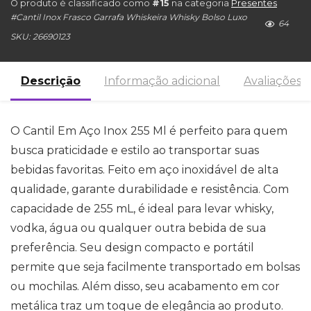
O produto é classificado como
#15
na categoria
Presentes
#
Cantil Inox Frasco Garrafa Whiskeira Whisky Bolso Luxo
64
SKU:
26690123
Descrição
Informação adicional
Avaliações (
O Cantil Em Aço Inox 255 Ml é perfeito para quem
busca praticidade e estilo ao transportar suas
bebidas favoritas. Feito em aço inoxidável de alta
qualidade, garante durabilidade e resistência. Com
capacidade de 255 mL, é ideal para levar whisky,
vodka, água ou qualquer outra bebida de sua
preferência. Seu design compacto e portátil
permite que seja facilmente transportado em bolsas
ou mochilas. Além disso, seu acabamento em cor
metálica traz um toque de elegância ao produto.