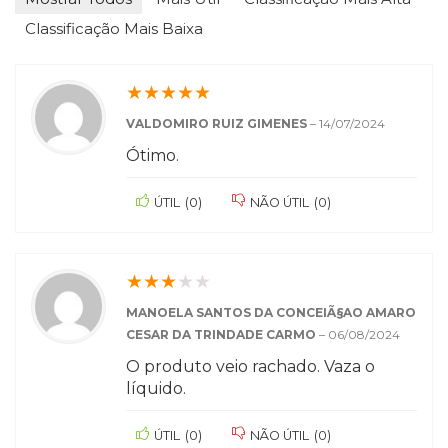
Classificação Mais Baixa
★
★
★
★
★
VALDOMIRO RUIZ GIMENES
–
14/07/2024
Ótimo.
ÚTIL
(
0
)
NÃO ÚTIL
(
0
)
★
★
★
★
★
MANOELA SANTOS DA CONCEIÃ§AO AMARO
CESAR DA TRINDADE CARMO
–
06/08/2024
O produto veio rachado. Vaza o
líquido.
ÚTIL
(
0
)
NÃO ÚTIL
(
0
)