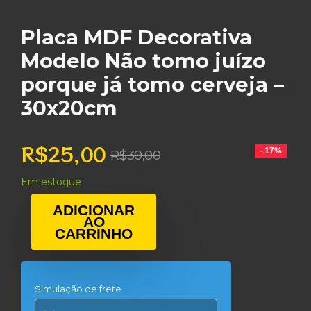
Placa MDF Decorativa
Modelo Não tomo juízo
porque já tomo cerveja –
30x20cm
R$
25,00
O
O
- 17%
R$
30,00
preço
preço
Em estoque
original
atual
era:
é:
ADICIONAR
AO
R$30,00.
R$25,00.
CARRINHO
Simulação de frete