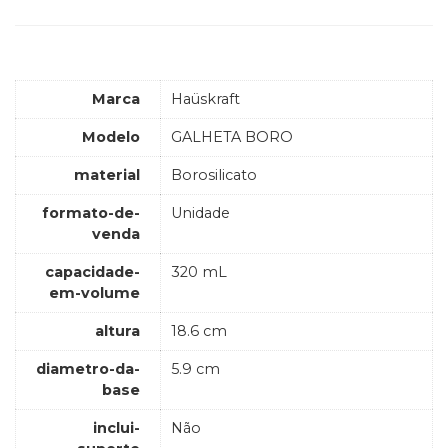
Marca
Haüskraft
Modelo
GALHETA BORO
material
Borosilicato
formato-de-
Unidade
venda
capacidade-
320 mL
em-volume
altura
18.6 cm
diametro-da-
5.9 cm
base
inclui-
Não