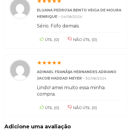
★
★
★
★
★
ELUANA PEDROSA BENTO VEIGA DE MOURA
HENRIQUE
–
04/08/2024
Sério. Fofo demais.
ÚTIL
(
0
)
NÃO ÚTIL
(
0
)
★
★
★
★
★
ADINAEL FRANÃ§A HERNANDES ADRIANO
JACOB HADDAD MEYER
–
30/08/2024
Lindo! amei muito essa minha
compra.
ÚTIL
(
0
)
NÃO ÚTIL
(
0
)
Adicione uma avaliação