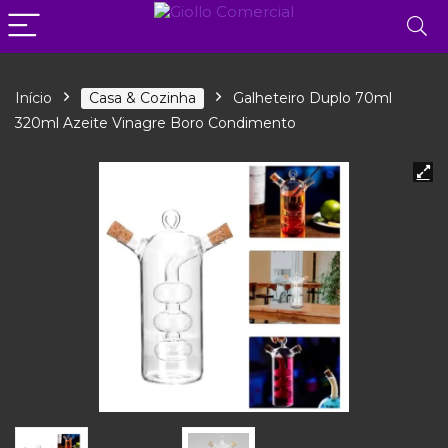
Início
Casa & Cozinha
Galheteiro Duplo 70ml
320ml Azeite Vinagre Boro Condimento