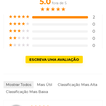
5.0
fora de 5
★
★
★
★
★
★
★
★
★
★
2
★
★
★
★
★
0
★
★
★
★
★
0
★
★
★
★
★
0
★
★
★
★
★
0
ESCREVA UMA AVALIAÇÃO
Mostrar Todos
Mais Útil
Classificação Mais Alta
Classificação Mais Baixa