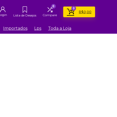
0
0
R$
0,00
Login
Compare
Lista de Desejos
Importados
Lps
Toda a Loja