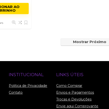
o
CIONAR AO
RRINHO
ars
Mostrar Próximo
INSTITUCIONAL
LINKS ÚTEIS
Politica de Privacidade
Como Comprar
Contato
Envios e Pagamentos
Trocas e Devoluções
Envie aqui Comprovante