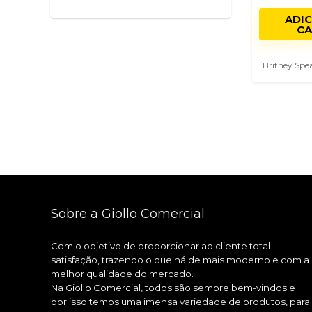
Feminin
Fantasy
ADI
100ml
CA
Britney
Original
Britney Spe
Lote
9LA14
Raro
Sobre a Giollo Comercial
Com o objetivo de proporcionar ao cliente total
satisfação, trazendo o que há de mais moderno e com a
melhor qualidade do mercado.
Na Giollo Comercial, todos são sempre bem-vindos e
por isso temos uma imensa variedade de produtos, para