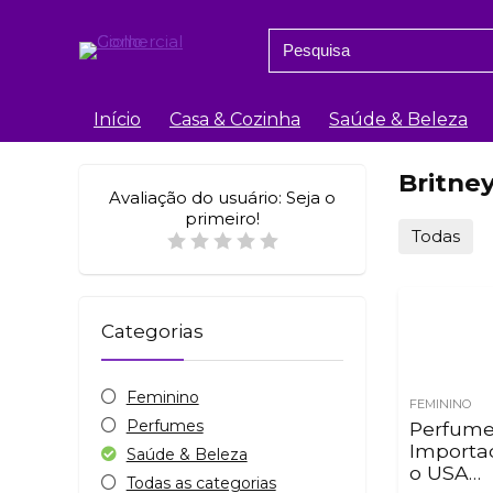
Search
for:
Início
Casa & Cozinha
Saúde & Beleza
Britne
Avaliação do usuário:
Seja o
primeiro!
Todas
Categorias
Feminino
FEMININO
Perfumes
Perfum
Importa
Saúde & Beleza
o USA
Todas as categorias