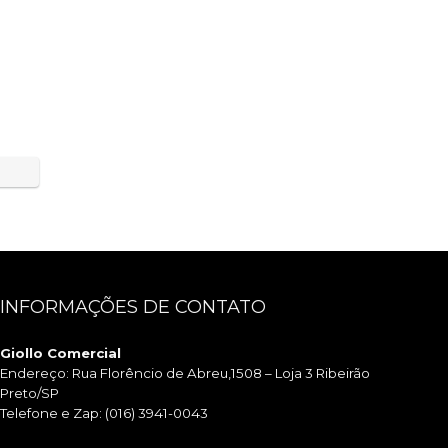
INFORMAÇÕES DE CONTATO
Giollo Comercial
Endereço: Rua Florêncio de Abreu,1508 – Loja 3 Ribeirão
Preto/SP
Telefone e Zap: (016) 3941-0043