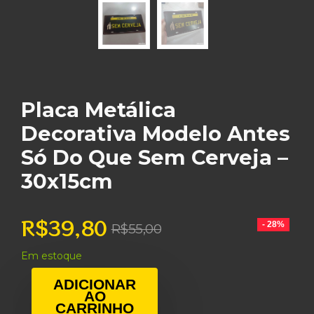
Placa Metálica
Decorativa Modelo Antes
Só Do Que Sem Cerveja –
30x15cm
R$
39,80
O
O
- 28%
R$
55,00
preço
preço
Em estoque
original
atual
era:
é:
ADICIONAR
AO
R$55,00.
R$39,80.
CARRINHO