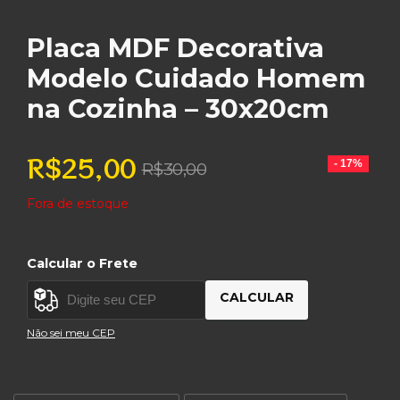
Placa MDF Decorativa
Modelo Cuidado Homem
na Cozinha – 30x20cm
R$
25,00
O
O
- 17%
R$
30,00
preço
preço
Fora de estoque
original
atual
era:
é:
R$30,00.
R$25,00.
Calcular o Frete
CALCULAR
Não sei meu CEP