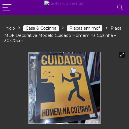
Início
Casa & Cozinha
Placas em mdf
Placa
MDF Decorativa Modelo Cuidado Homem na Cozinha –
30x20cm